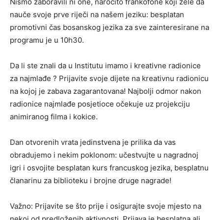
Nismo zaboravili ni one, naročito frankofone koji žele da
nauče svoje prve riječi na našem jeziku: besplatan
promotivni čas bosanskog jezika za sve zainteresirane na
programu je u 10h30.
Da li ste znali da u Institutu imamo i kreativne radionice
za najmlađe ? Prijavite svoje dijete na kreativnu radionicu
na kojoj je zabava zagarantovana! Najbolji odmor nakon
radionice najmlađe posjetioce očekuje uz projekciju
animiranog filma i kokice.
Dan otvorenih vrata jedinstvena je prilika da vas
obradujemo i nekim poklonom: učestvujte u nagradnoj
igri i osvojite besplatan kurs francuskog jezika, besplatnu
članarinu za biblioteku i brojne druge nagrade!
Važno: Prijavite se što prije i osigurajte svoje mjesto na
nekoj od predloženih aktivnosti. Prijava je besplatna ali