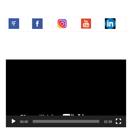
Volim francuski
Video
Player
00:00
02:39