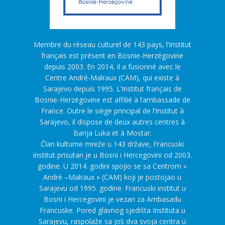
Membre du réseau culturel de 143 pays, l’Institut
français est présent en Bosnie-Herzégovine
depuis 2003. En 2014, il a fusionné avec le
Centre André-Malraux (CAM), qui existe à
Sarajevo depuis 1995. L’Institut français de
Bosnie-Herzégovine est affilié à l’ambassade de
France. Outre le siège principal de l’Institut à
Sarajevo, il dispose de deux autres centres à
Banja Luka et à Mostar.
Član kulturne mreže u 143 države, Francuski
institut prisutan je u Bosni i Hercegovini od 2003.
godine. U 2014. godini spojio se sa Centrom «
André –Malraux » (CAM) koji je postojao u
Sarajevu od 1995. godine. Francuski institut u
Bosni i Hercegovini je vezan za Ambasadu
Francuske. Pored glavnog sjedišta Instituta u
Sarajevu, raspolaže sa još dva svoja centra u