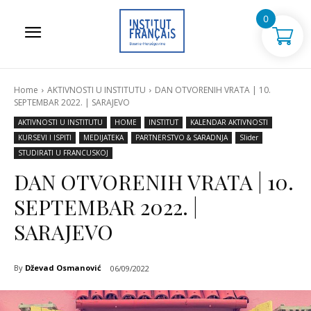
0
Home
AKTIVNOSTI U INSTITUTU
DAN OTVORENIH VRATA | 10.
SEPTEMBAR 2022. | SARAJEVO
AKTIVNOSTI U INSTITUTU
HOME
INSTITUT
KALENDAR AKTIVNOSTI
KURSEVI I ISPITI
MEDIJATEKA
PARTNERSTVO & SARADNJA
Slider
STUDIRATI U FRANCUSKOJ
DAN OTVORENIH VRATA | 10.
SEPTEMBAR 2022. |
SARAJEVO
By
Dževad Osmanović
06/09/2022