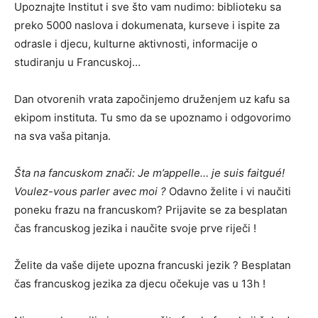
Upoznajte Institut i sve što vam nudimo: biblioteku sa
preko 5000 naslova i dokumenata, kurseve i ispite za
odrasle i djecu, kulturne aktivnosti, informacije o
studiranju u Francuskoj…
Dan otvorenih vrata započinjemo druženjem uz kafu sa
ekipom instituta. Tu smo da se upoznamo i odgovorimo
na sva vaša pitanja.
Šta na fancuskom znači: Je m’appelle… je suis faitgué!
Voulez-vous parler avec moi ?
Odavno želite i vi naučiti
poneku frazu na francuskom? Prijavite se za besplatan
čas francuskog jezika i naučite svoje prve riječi !
Želite da vaše dijete upozna francuski jezik ? Besplatan
čas francuskog jezika za djecu očekuje vas u 13h !