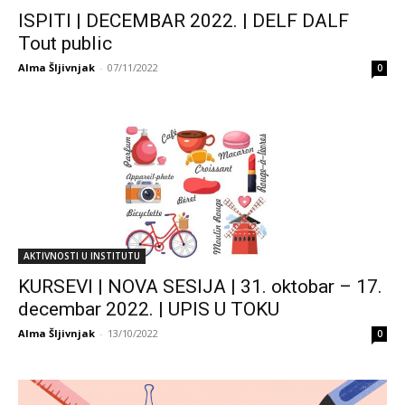
ISPITI | DECEMBAR 2022. | DELF DALF
Tout public
Alma Šljivnjak
-
07/11/2022
0
AKTIVNOSTI U INSTITUTU
KURSEVI | NOVA SESIJA | 31. oktobar – 17.
decembar 2022. | UPIS U TOKU
Alma Šljivnjak
-
13/10/2022
0