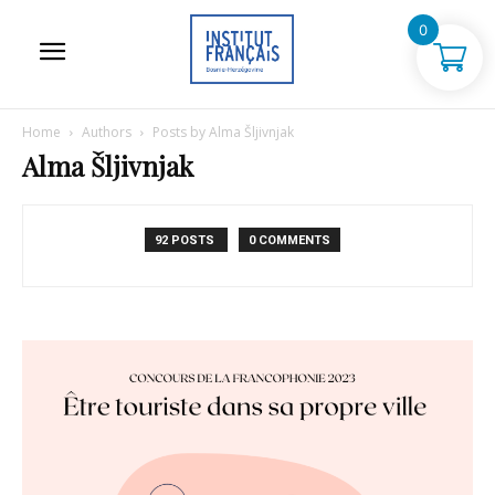
0
Home
Authors
Posts by Alma Šljivnjak
Alma Šljivnjak
92 POSTS
0 COMMENTS