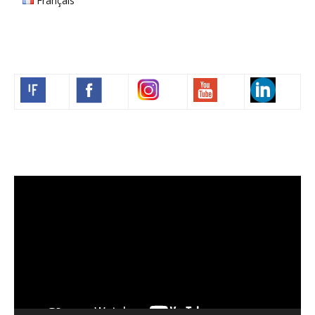
Français
Volim francuski
Video
Player