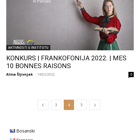
AKTIVNOSTI U INSTITUTU
KONKURS | FRANKOFONIJA 2022. | MES
10 BONNES RAISONS
Alma Šljivnjak
-
14/02/2022
0
3
4
5
Bosanski