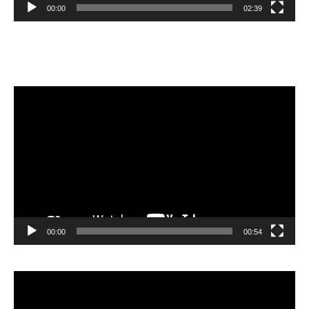
00:00
02:39
Velibor Čolić
Video
Player
00:00
00:54
Video
Player