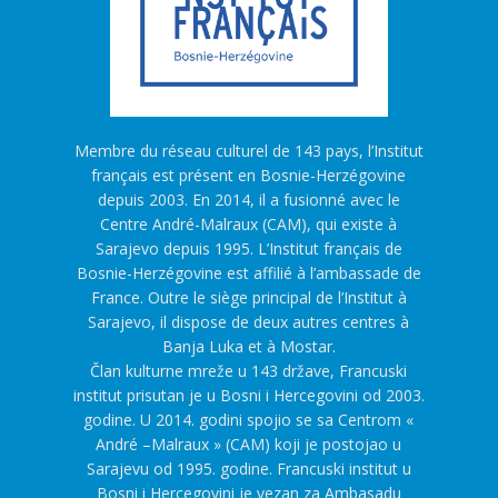
Membre du réseau culturel de 143 pays, l’Institut
français est présent en Bosnie-Herzégovine
depuis 2003. En 2014, il a fusionné avec le
Centre André-Malraux (CAM), qui existe à
Sarajevo depuis 1995. L’Institut français de
Bosnie-Herzégovine est affilié à l’ambassade de
France. Outre le siège principal de l’Institut à
Sarajevo, il dispose de deux autres centres à
Banja Luka et à Mostar.
Član kulturne mreže u 143 države, Francuski
institut prisutan je u Bosni i Hercegovini od 2003.
godine. U 2014. godini spojio se sa Centrom «
André –Malraux » (CAM) koji je postojao u
Sarajevu od 1995. godine. Francuski institut u
Bosni i Hercegovini je vezan za Ambasadu