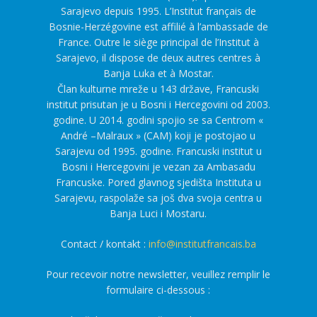
Sarajevo depuis 1995. L’Institut français de
Bosnie-Herzégovine est affilié à l’ambassade de
France. Outre le siège principal de l’Institut à
Sarajevo, il dispose de deux autres centres à
Banja Luka et à Mostar.
Član kulturne mreže u 143 države, Francuski
institut prisutan je u Bosni i Hercegovini od 2003.
godine. U 2014. godini spojio se sa Centrom «
André –Malraux » (CAM) koji je postojao u
Sarajevu od 1995. godine. Francuski institut u
Bosni i Hercegovini je vezan za Ambasadu
Francuske. Pored glavnog sjedišta Instituta u
Sarajevu, raspolaže sa još dva svoja centra u
Banja Luci i Mostaru.
Contact / kontakt :
info@institutfrancais.ba
Pour recevoir notre newsletter, veuillez remplir le
formulaire ci-dessous :