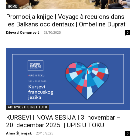
HOME
Promocija knjige | Voyage à reculons dans
les Balkans occidentaux | Ombeline Duprat
Dževad Osmanović
-
28/10/2025
0
AKTIVNOSTI U INSTITUTU
KURSEVI | NOVA SESIJA | 3. novembar –
20. decembar 2025. | UPIS U TOKU
Alma Šljivnjak
-
20/10/2025
0