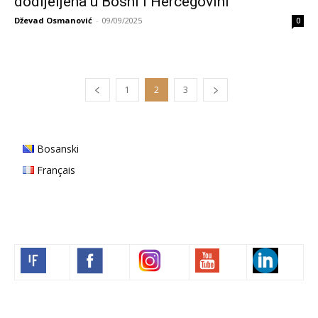
dodijeljena u Bosni i Hercegovini
Dževad Osmanović
-
09/09/2025
0
1
2
3
Bosanski
Français