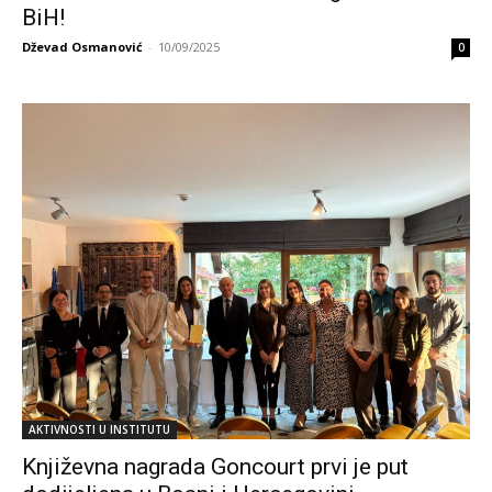
BiH!
Dževad Osmanović
-
10/09/2025
0
AKTIVNOSTI U INSTITUTU
Književna nagrada Goncourt prvi je put