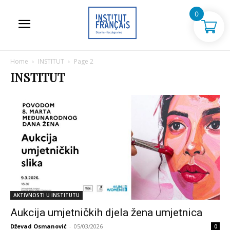
0
Home
INSTITUT
Page 2
INSTITUT
AKTIVNOSTI U INSTITUTU
Aukcija umjetničkih djela žena umjetnica
Dževad Osmanović
-
05/03/2026
0