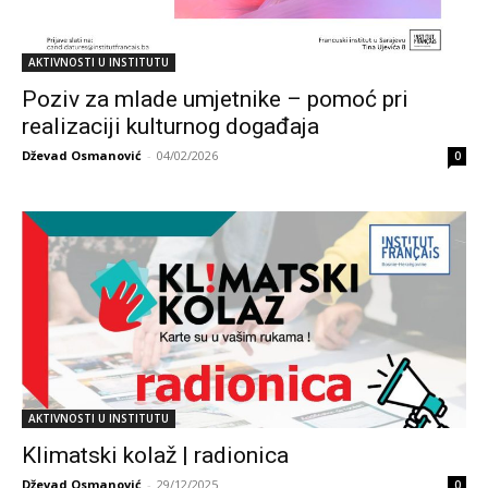
AKTIVNOSTI U INSTITUTU
Poziv za mlade umjetnike – pomoć pri
realizaciji kulturnog događaja
Dževad Osmanović
-
04/02/2026
0
AKTIVNOSTI U INSTITUTU
Klimatski kolaž | radionica
Dževad Osmanović
-
29/12/2025
0