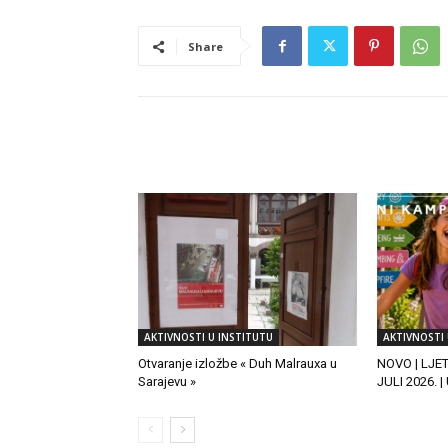
Share
RELATED ARTICLES
AKTIVNOSTI U INSTITUTU
AKTIVNOSTI 
Otvaranje izložbe « Duh Malrauxa u
NOVO | LJE
Sarajevu »
JULI 2026. 