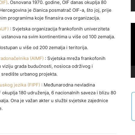
OIF)
. Osnovana 1970. godine, OIF danas okuplja 80
Hercegovina je članica posmatrač OIF-a, što joj, prije
m programima koje finansira ova organizacija.
Vi
(AUF)
: Svjetska organizacija frankofonih univerziteta
Pl
h ustanova na svim kontinentima u više od 100 zemalja.
dostupan u više od 200 zemalja i teritorija.
radonačelnika (AIMF)
: Svjetska mreža frankofonih
 viziju grada budućnosti, nosioca održivog i
u središte urbanog projekta.
skog jezika (FIPF)
: Međunarodna nevladina
 okuplja 180 udruženja, 6 nacionalnih saveza i blizu 80
lja. Ona je važan akter u službi svjetske zajednice
e.