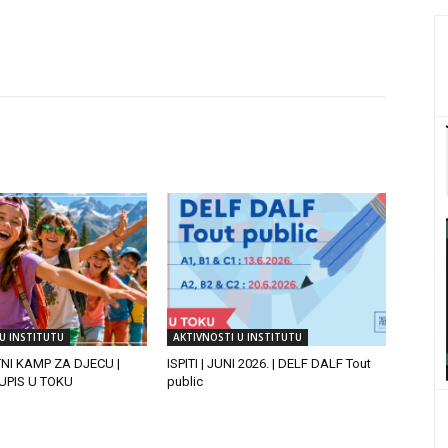
U INSTITUTU
AKTIVNOSTI U INSTITUTU
TNI KAMP ZA DJECU |
ISPITI | JUNI 2026. | DELF DALF Tout
| UPIS U TOKU
public