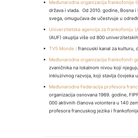
Međunarodna organizacija frankofonije (
država i vlada. Od 2010. godine, Bosna i 
svega, omugućava de učestvuje u određni
Univerzitetska agencija za frankofoniju 
(AUF) okuplja više od 800 univerzitetski
TV5 Monde
: francuski kanal za kulturu, 
Međunarodna organizacija frankofonih g
zvaničnika na lokalnom nivou koji njeguju
inkluzivnog razvoja, koji stavlja čovjeka 
Međunarodna Federacija profesora francu
organizacija osnovana 1969. godine, FIPF
000 aktivnih članova volontera u 140 zema
profesora francuskog jezika i frankofonij