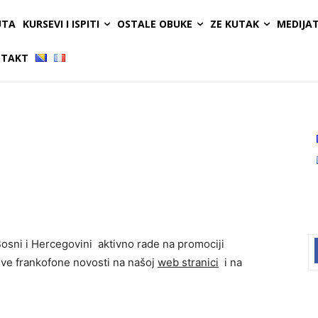
UTA
KURSEVI I ISPITI
OSTALE OBUKE
ZE KUTAK
MEDIJA
TAKT
osni i Hercegovini aktivno rade na promociji
 sve frankofone novosti na našoj
web stranici
i na