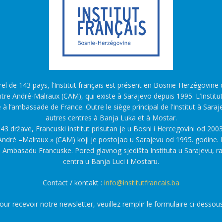
l de 143 pays, l’Institut français est présent en Bosnie-Herzégovine d
tre André-Malraux (CAM), qui existe à Sarajevo depuis 1995. L’Institu
é à l’ambassade de France. Outre le siège principal de l’Institut à Saraj
autres centres à Banja Luka et à Mostar.
43 države, Francuski institut prisutan je u Bosni i Hercegovini od 2003
ndré –Malraux » (CAM) koji je postojao u Sarajevu od 1995. godine. F
a Ambasadu Francuske. Pored glavnog sjedišta Instituta u Sarajevu, r
centra u Banja Luci i Mostaru.
Contact / kontakt :
info@institutfrancais.ba
our recevoir notre newsletter, veuillez remplir le formulaire ci-dessous