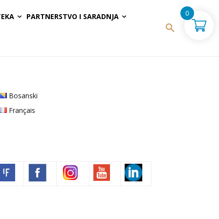
0
TEKA
PARTNERSTVO I SARADNJA
Bosanski
Français
Volim francuski