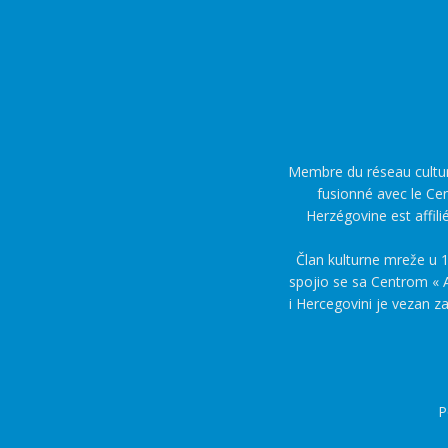
Membre du réseau culture
fusionné avec le Cen
Herzégovine est affili
Član kulturne mreže u 1
spojio se sa Centrom « A
i Hercegovini je vezan z
P