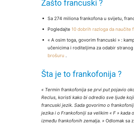
Zašto francuski ?
Sa 274 miliona frankofona u svijetu, franc
Pogledajte
10 dobrih razloga da naučite 
« A osim toga, govorim francuski » : ka
učenicima i roditeljima za odabir strano
brošuru
.
Šta je to frankofonija ?
« Termin frankofonija se prvi put pojavio o
Reclus, koristi kako bi odredio sve ljude koj
francuski jezik. Sada govorimo o frankofoni
jezika i o Frankofoniji sa velikim « F » kad
između frankofonih zemalja. »
Odlomak sa zv