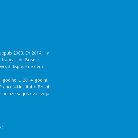
epuis 2003. En 2014, il a
t français de Bosnie-
evo, il dispose de deux
. godine. U 2014. godini
rancuski institut u Bosni
aspolaže sa još dva svoja
 :