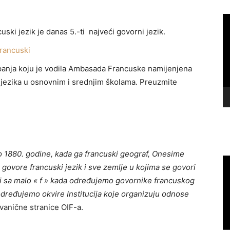
Vi
Pl
uski jezik je danas 5.-ti najveći govorni jezik.
francuski
mpanja koju je vodila Ambasada Francuske namijenjena
g jezika u osnovnim i srednjim školama. Preuzmite
ko 1880. godine, kada ga francuski geograf, Onesime
Vi
i govore francuski jezik i sve zemlje u kojima se govori
Pl
ji sa malo « f » kada određujemo govornike francuskog
a određujemo okvire Institucija koje organizuju odnose
anične stranice OIF-a.