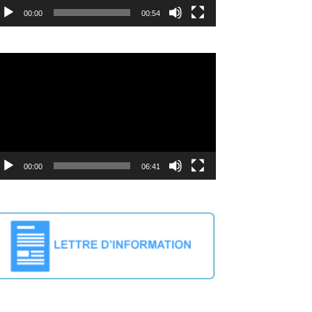
00:00
00:54
deo
ayer
00:00
06:41