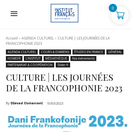
0
Accueil
AGENDA CULTUREL
CULTURE | LES JOURNÉES DE LA
FRANCOPHONIE 2023
AGENDA CULTUREL
COURS & EXAMENS
ÉTUDES EN FRANCE
GÉNÉRAL
HOMEFR
L'INSTITUT
MÉDIATHÈQUE
Nos événements
PARTENARIAT & COOPÉRATION
Slider fr
CULTURE | LES JOURNÉES
DE LA FRANCOPHONIE 2023
By
Dževad Osmanović
10/03/2023