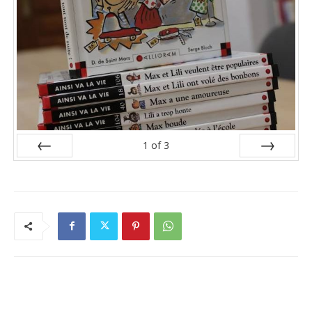
1
of
3
Prev
Next
RELATED ARTICLES