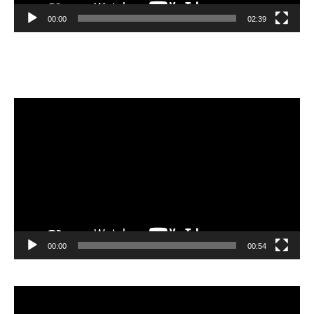
00:00
02:39
Velibor Čolić
Lecteur
vidéo
00:00
00:54
Lecteur
vidéo