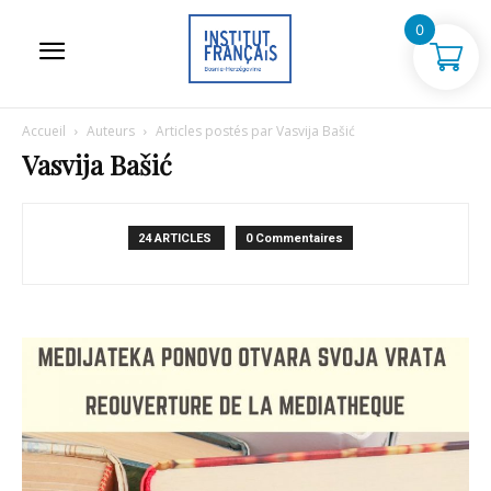
0
Accueil
Auteurs
Articles postés par Vasvija Bašić
Vasvija Bašić
24 ARTICLES
0 Commentaires