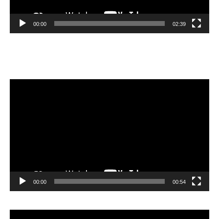
00:00
02:39
Velibor Čolić
Lecteur
vidéo
00:00
00:54
Lecteur