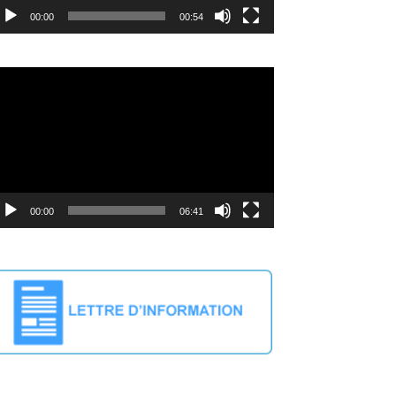
00:00
00:54
cteur
déo
00:00
06:41