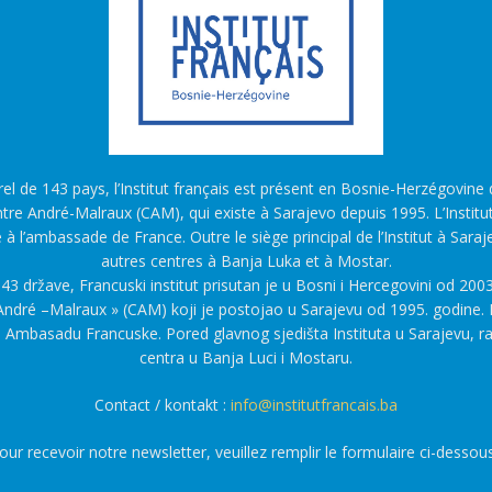
l de 143 pays, l’Institut français est présent en Bosnie-Herzégovine d
tre André-Malraux (CAM), qui existe à Sarajevo depuis 1995. L’Institu
é à l’ambassade de France. Outre le siège principal de l’Institut à Saraj
autres centres à Banja Luka et à Mostar.
43 države, Francuski institut prisutan je u Bosni i Hercegovini od 2003
ndré –Malraux » (CAM) koji je postojao u Sarajevu od 1995. godine. F
a Ambasadu Francuske. Pored glavnog sjedišta Instituta u Sarajevu, r
centra u Banja Luci i Mostaru.
Contact / kontakt :
info@institutfrancais.ba
our recevoir notre newsletter, veuillez remplir le formulaire ci-dessous