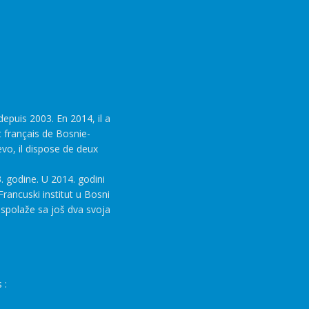
epuis 2003. En 2014, il a
t français de Bosnie-
evo, il dispose de deux
. godine. U 2014. godini
rancuski institut u Bosni
aspolaže sa još dva svoja
 :