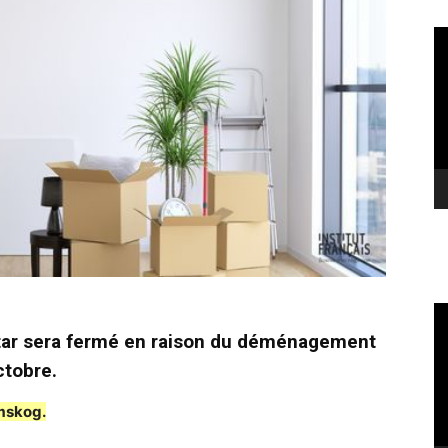
Le
vi
Le
vi
star sera fermé en raison du déménagement
ctobre.
umskog.