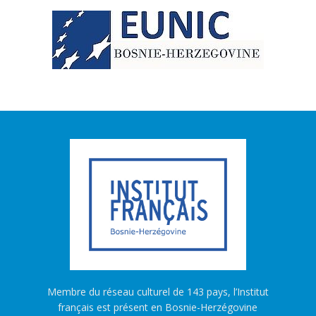
Membre du réseau culturel de 143 pays, l’Institut
français est présent en Bosnie-Herzégovine