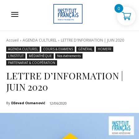
0
Accueil
AGENDA CULTUREL
LETTRE D'INFORMATION | JUIN 2020
AGENDA CULTUREL
COURS & EXAMENS
GÉNÉRAL
HOMEFR
L'INSTITUT
MÉDIATHÈQUE
Nos événements
PARTENARIAT & COOPÉRATION
LETTRE D’INFORMATION |
JUIN 2020
By
Dževad Osmanović
12/06/2020