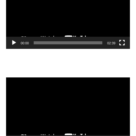
00:00
02:39
Velibor Čolić
Lecteur
vidéo