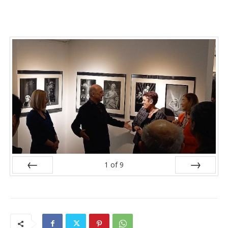
1
of
9
Prev
Next