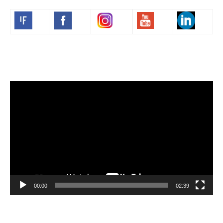
Volim francuski
Lecteur
vidéo
00:00
02:39
Velibor Čolić