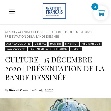
0
Accueil
AGENDA CULTUREL
CULTURE | 15 DÉCEMBRE 2020 |
PRÉSENTATION DE LA BANDE DESSINÉE
AGENDA CULTUREL
GÉNÉRAL
HOMEFR
L'INSTITUT
MÉDIATHÈQUE
Nos événements
PARTENARIAT & COOPÉRATION
Slider fr
CULTURE | 15 DÉCEMBRE
2020 | PRÉSENTATION DE LA
BANDE DESSINÉE
By
Dževad Osmanović
09/12/2020