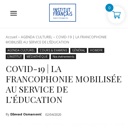
0
Accueil
AGENDA CULTUREL
COVID-19 | LA FRANCOPHONIE
MOBILISÉE AU SERVICE DE L’ÉDUCATION
AGENDA CULTUREL
COURS & EXAMENS
GÉNÉRAL
HOMEFR
L'INSTITUT
MÉDIATHÈQUE
Nos événements
COVID-19 | LA
FRANCOPHONIE MOBILISÉE
AU SERVICE DE
L’ÉDUCATION
By
Dževad Osmanović
02/04/2020