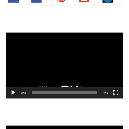
Volim francuski
Lecteur
vidéo
00:00
02:39
Velibor Čolić
Lecteur