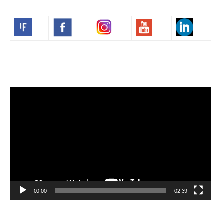
Volim francuski
Lecteur
vidéo
00:00
02:39