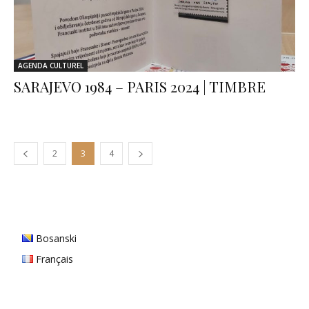
AGENDA CULTUREL
SARAJEVO 1984 – PARIS 2024 | TIMBRE
2
3
4
Bosanski
Français