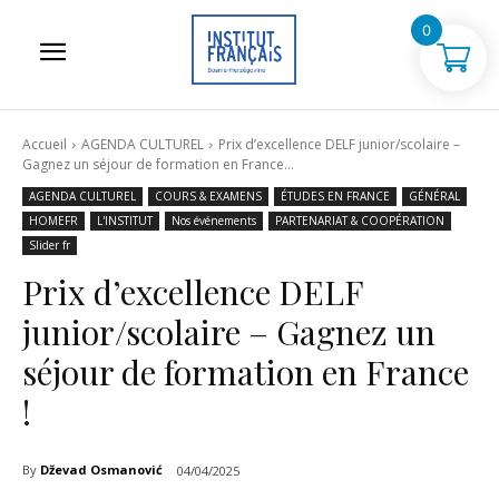
0
Accueil
AGENDA CULTUREL
Prix d’excellence DELF junior/scolaire –
Gagnez un séjour de formation en France...
AGENDA CULTUREL
COURS & EXAMENS
ÉTUDES EN FRANCE
GÉNÉRAL
HOMEFR
L'INSTITUT
Nos événements
PARTENARIAT & COOPÉRATION
Slider fr
Prix d’excellence DELF
junior/scolaire – Gagnez un
séjour de formation en France
!
By
Dževad Osmanović
04/04/2025