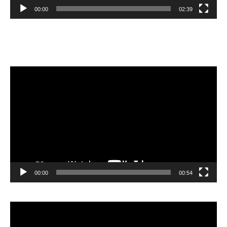
00:00
02:39
Velibor Čolić
Lecteur
vidéo
00:00
00:54
Lecteur
vidéo