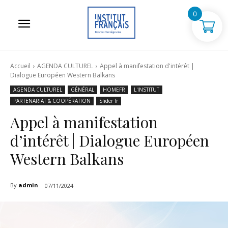
0
Accueil
AGENDA CULTUREL
Appel à manifestation d'intérêt |
Dialogue Européen Western Balkans
AGENDA CULTUREL
GÉNÉRAL
HOMEFR
L'INSTITUT
PARTENARIAT & COOPÉRATION
Slider fr
Appel à manifestation
d’intérêt | Dialogue Européen
Western Balkans
By
admin
07/11/2024