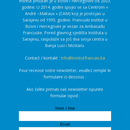
institut prisutan je u Bosni i Hercegovini od 2003.
godine. U 2014. godini spojio se sa Centrom «
André –Malraux » (CAM) koji je postojao u
Sarajevu od 1995. godine. Francuski institut u
Bosni i Hercegovini je vezan za Ambasadu
Francuske. Pored glavnog sjedišta Instituta u
Sarajevu, raspolaže sa još dva svoja centra u
Banja Luci i Mostaru.
Contact / kontakt :
info@institutfrancais.ba
Pour recevoir notre newsletter, veuillez remplir le
formulaire ci-dessous :
Ako želite primati naš newsletter ispunite
formular ispod :
Nom / Ime
Email