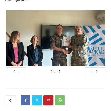
1
de
6
Préc
Suiv.