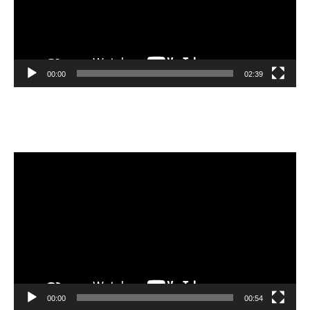
00:00
02:39
Velibor Čolić
Lecteur
vidéo
00:00
00:54