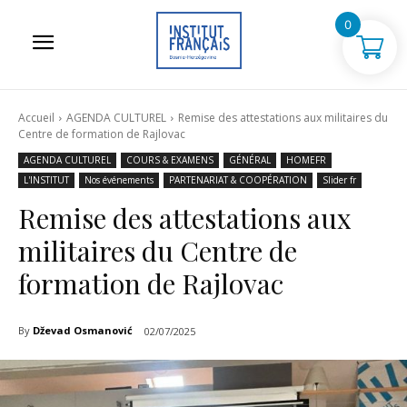
0
Accueil
AGENDA CULTUREL
Remise des attestations aux militaires du
Centre de formation de Rajlovac
AGENDA CULTUREL
COURS & EXAMENS
GÉNÉRAL
HOMEFR
L'INSTITUT
Nos événements
PARTENARIAT & COOPÉRATION
Slider fr
Remise des attestations aux
militaires du Centre de
formation de Rajlovac
By
Dževad Osmanović
02/07/2025