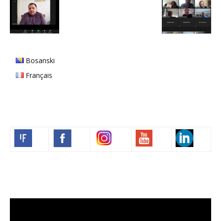
Bosanski
Français
Volim francuski
Lecteur
vidéo