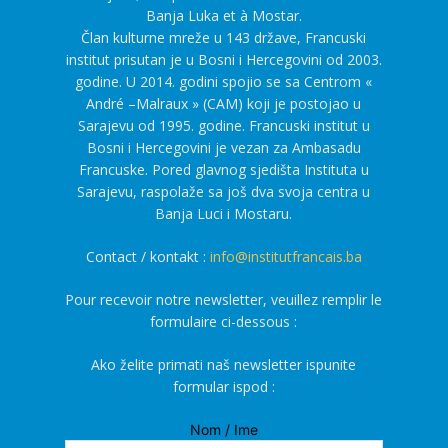
Banja Luka et à Mostar.
Član kulturne mreže u 143 države, Francuski
institut prisutan je u Bosni i Hercegovini od 2003.
godine. U 2014. godini spojio se sa Centrom «
André –Malraux » (CAM) koji je postojao u
Sarajevu od 1995. godine. Francuski institut u
Bosni i Hercegovini je vezan za Ambasadu
Francuske. Pored glavnog sjedišta Instituta u
Sarajevu, raspolaže sa još dva svoja centra u
Banja Luci i Mostaru.
Contact / kontakt :
info@institutfrancais.ba
Pour recevoir notre newsletter, veuillez remplir le
formulaire ci-dessous :
Ako želite primati naš newsletter ispunite
formular ispod :
Nom / Ime