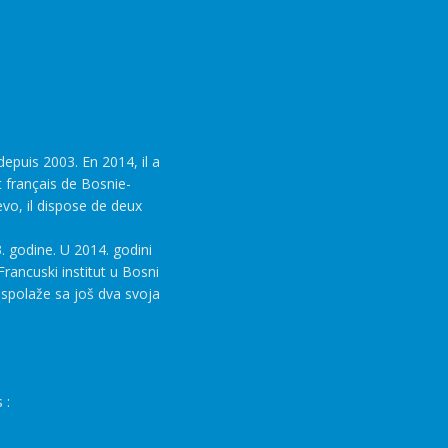
epuis 2003. En 2014, il a
t français de Bosnie-
evo, il dispose de deux
. godine. U 2014. godini
rancuski institut u Bosni
aspolaže sa još dva svoja
 :