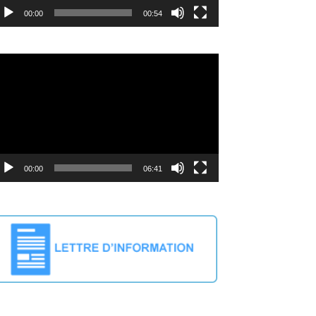
00:00
00:54
cteur
déo
00:00
06:41