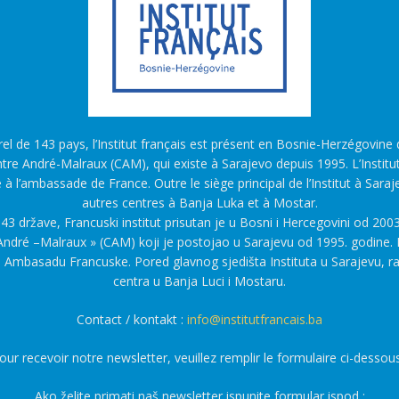
l de 143 pays, l’Institut français est présent en Bosnie-Herzégovine d
tre André-Malraux (CAM), qui existe à Sarajevo depuis 1995. L’Institu
é à l’ambassade de France. Outre le siège principal de l’Institut à Saraj
autres centres à Banja Luka et à Mostar.
43 države, Francuski institut prisutan je u Bosni i Hercegovini od 2003
ndré –Malraux » (CAM) koji je postojao u Sarajevu od 1995. godine. F
a Ambasadu Francuske. Pored glavnog sjedišta Instituta u Sarajevu, r
centra u Banja Luci i Mostaru.
Contact / kontakt :
info@institutfrancais.ba
our recevoir notre newsletter, veuillez remplir le formulaire ci-dessous
Ako želite primati naš newsletter ispunite formular ispod :