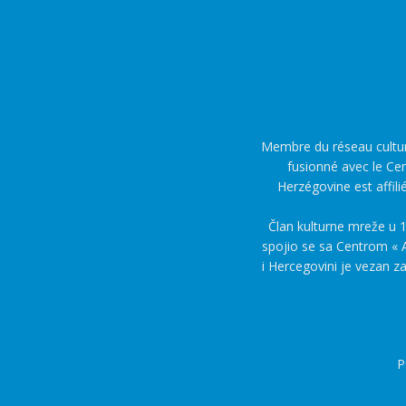
Membre du réseau culture
fusionné avec le Cen
Herzégovine est affili
Član kulturne mreže u 1
spojio se sa Centrom « A
i Hercegovini je vezan z
P