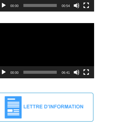
00:00
00:54
cteur
déo
00:00
06:41