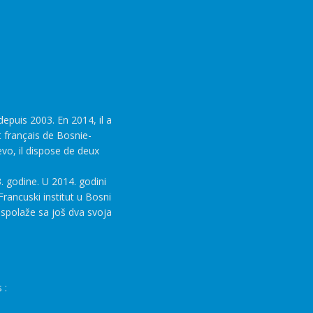
epuis 2003. En 2014, il a
t français de Bosnie-
evo, il dispose de deux
. godine. U 2014. godini
rancuski institut u Bosni
aspolaže sa još dva svoja
 :