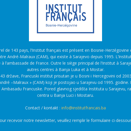
l de 143 pays, l’Institut français est présent en Bosnie-Herzégovine d
tre André-Malraux (CAM), qui existe à Sarajevo depuis 1995. L’Institu
é à l’ambassade de France. Outre le siège principal de l’Institut à Saraj
autres centres à Banja Luka et à Mostar.
43 države, Francuski institut prisutan je u Bosni i Hercegovini od 2003
ndré –Malraux » (CAM) koji je postojao u Sarajevu od 1995. godine. F
a Ambasadu Francuske. Pored glavnog sjedišta Instituta u Sarajevu, r
centra u Banja Luci i Mostaru.
Contact / kontakt :
info@institutfrancais.ba
our recevoir notre newsletter, veuillez remplir le formulaire ci-dessous