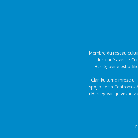
Membre du réseau culture
fusionné avec le Cen
Herzégovine est affili
Član kulturne mreže u 1
spojio se sa Centrom « A
i Hercegovini je vezan z
P