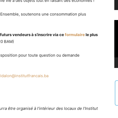
e vie à des objets tout en faisant des économies !
urs! Ensemble, soutenons une consommation plus
Le
vi
 futurs vendeurs à s’inscrire via ce
formulaire
le plus
 20 BAM)
e disposition pour toute question ou demande
idalon@institutfrancais.ba
rra être organisé à l’intérieur des locaux de l’Institut