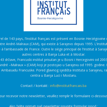
l de 143 pays, l’Institut français est présent en Bosnie-Herzégovine d
tre André-Malraux (CAM), qui existe à Sarajevo depuis 1995. L’Institu
é à l’ambassade de France. Outre le siège principal de l’Institut à Saraj
autres centres à Banja Luka et à Mostar.
43 države, Francuski institut prisutan je u Bosni i Hercegovini od 2003
ndré –Malraux » (CAM) koji je postojao u Sarajevu od 1995. godine. F
a Ambasadu Francuske. Pored glavnog sjedišta Instituta u Sarajevu, r
centra u Banja Luci i Mostaru.
Contact / kontakt :
info@institutfrancais.ba
our recevoir notre newsletter, veuillez remplir le formulaire ci-dessous
Ako želite primati naš newsletter ispunite formular ispod :