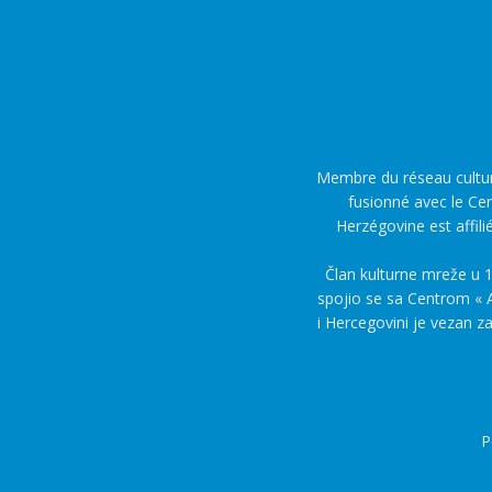
Membre du réseau culture
fusionné avec le Cen
Herzégovine est affili
Član kulturne mreže u 1
spojio se sa Centrom « A
i Hercegovini je vezan z
P