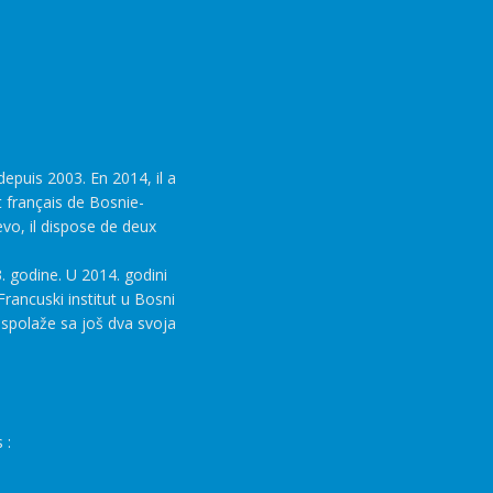
epuis 2003. En 2014, il a
t français de Bosnie-
evo, il dispose de deux
. godine. U 2014. godini
rancuski institut u Bosni
aspolaže sa još dva svoja
 :