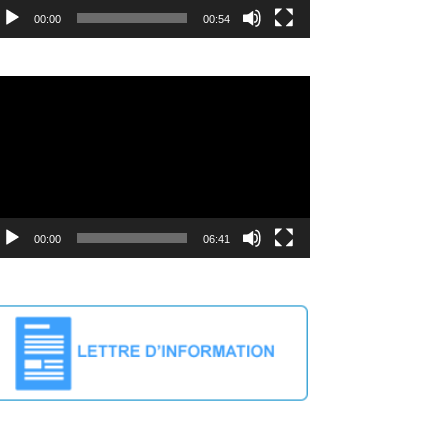
00:00
00:54
cteur
déo
00:00
06:41