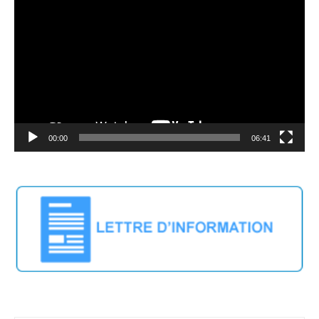
vidéo
00:00
06:41