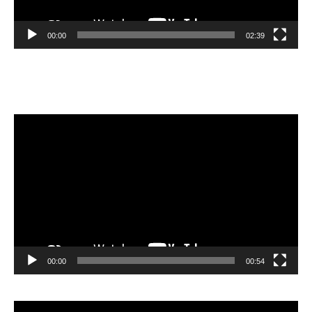
00:00
02:39
Velibor Čolić
Lecteur
vidéo
00:00
00:54
Lecteur