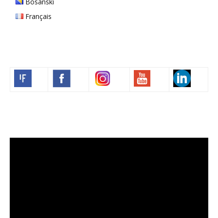
Bosanski
Français
Volim francuski
Lecteur
vidéo