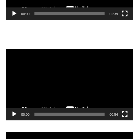
00:00
02:39
Velibor Čolić
Lecteur
vidéo
00:00
00:54
Lecteur