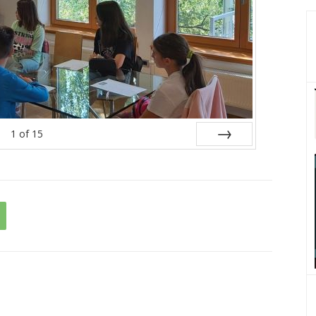
1
of
15
Next