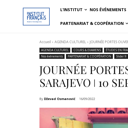
L’INSTITUT
NOS ÉVÉNEMENTS
PARTENARIAT & COOPÉRATION
Accueil
AGENDA CULTUREL
JOURNÉE PORTES OUVERT
AGENDA CULTUREL
COURS & EXAMENS
ÉTUDES EN FR
Nos événements
PARTENARIAT & COOPÉRATION
Slider fr
JOURNÉE PORTES
SARAJEVO ǀ 10 S
By
Dževad Osmanović
16/09/2022