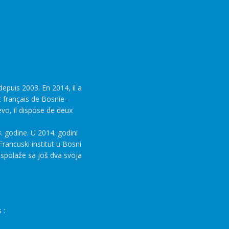
epuis 2003. En 2014, il a
t français de Bosnie-
evo, il dispose de deux
. godine. U 2014. godini
rancuski institut u Bosni
aspolaže sa još dva svoja
 :