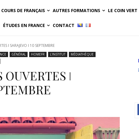
COURS DE FRANÇAIS
AUTRES FORMATIONS
LE COIN VERT
ÉTUDES EN FRANCE
CONTACT
ES ǀ SARAJEVO ǀ 10 SEPTEMBRE
ANCE
GÉNÉRAL
HOMEFR
L'INSTITUT
MÉDIATHÈQUE
 OUVERTES ǀ
EPTEMBRE