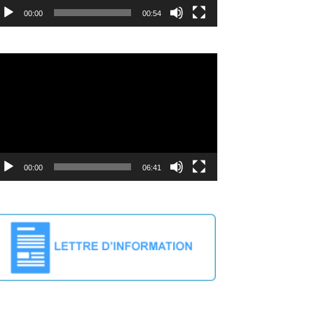
00:00
00:54
cteur
déo
00:00
06:41