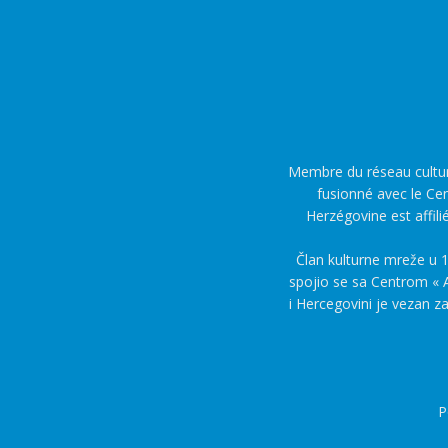
Membre du réseau culture
fusionné avec le Cen
Herzégovine est affili
Član kulturne mreže u 1
spojio se sa Centrom « A
i Hercegovini je vezan z
P