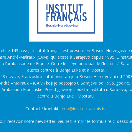
l de 143 pays, l’Institut français est présent en Bosnie-Herzégovine d
tre André-Malraux (CAM), qui existe à Sarajevo depuis 1995. L’Institu
é à l’ambassade de France. Outre le siège principal de l’Institut à Saraj
autres centres à Banja Luka et à Mostar.
43 države, Francuski institut prisutan je u Bosni i Hercegovini od 2003
ndré –Malraux » (CAM) koji je postojao u Sarajevu od 1995. godine. F
a Ambasadu Francuske. Pored glavnog sjedišta Instituta u Sarajevu, r
centra u Banja Luci i Mostaru.
Contact / kontakt :
info@institutfrancais.ba
our recevoir notre newsletter, veuillez remplir le formulaire ci-dessous