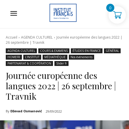
0
Accueil
AGENDA CULTUREL
Journée européenne des langues 2022 |
26 septembre | Travnik
AGENDA CULTUREL
COURS & EXAMENS
ÉTUDES EN FRANCE
GÉNÉRAL
HOMEFR
L'INSTITUT
MÉDIATHÈQUE
Nos événements
PARTENARIAT & COOPÉRATION
Slider fr
Journée européenne des
langues 2022 | 26 septembre |
Travnik
By
Dževad Osmanović
29/09/2022