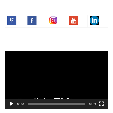
Volim francuski
Lecteur
vidéo
00:00
02:39