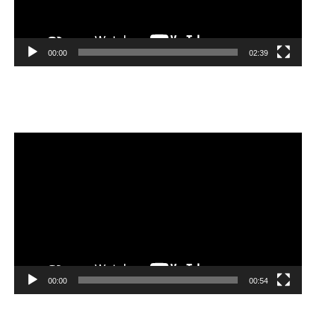
00:00
02:39
Velibor Čolić
Lecteur
vidéo
00:00
00:54