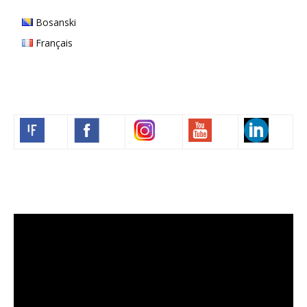
Bosanski
Français
Volim francuski
Lecteur
vidéo