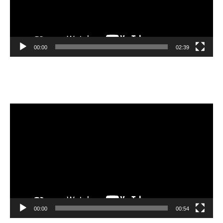
00:00
02:39
Velibor Čolić
Lecteur
vidéo
00:00
00:54