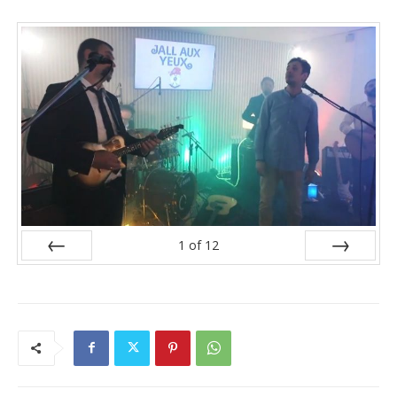
1
of
12
Prev
Next