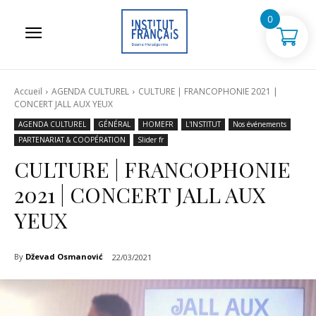
0
Accueil
AGENDA CULTUREL
CULTURE | FRANCOPHONIE 2021 |
CONCERT JALL AUX YEUX
AGENDA CULTUREL
GÉNÉRAL
HOMEFR
L'INSTITUT
Nos événements
PARTENARIAT & COOPÉRATION
Slider fr
CULTURE | FRANCOPHONIE
2021 | CONCERT JALL AUX
YEUX
By
Dževad Osmanović
22/03/2021