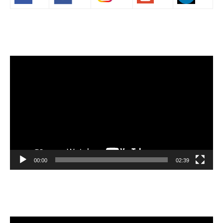
Volim francuski
Lecteur
vidéo
00:00
02:39
Velibor Čolić
Lecteur