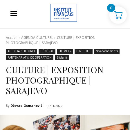
0
Accueil
AGENDA CULTUREL
CULTURE | EXPOSITION
PHOTOGRAPHIQUE | SARAJEVO
AGENDA CULTUREL
GÉNÉRAL
HOMEFR
L'INSTITUT
Nos événements
PARTENARIAT & COOPÉRATION
Slider fr
CULTURE | EXPOSITION
PHOTOGRAPHIQUE |
SARAJEVO
By
Dževad Osmanović
18/11/2022