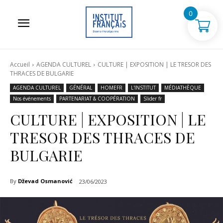
0
Accueil
AGENDA CULTUREL
CULTURE | EXPOSITION | LE TRESOR DES
THRACES DE BULGARIE
AGENDA CULTUREL
GÉNÉRAL
HOMEFR
L'INSTITUT
MÉDIATHÈQUE
Nos événements
PARTENARIAT & COOPÉRATION
Slider fr
CULTURE | EXPOSITION | LE
TRESOR DES THRACES DE
BULGARIE
By
Dževad Osmanović
23/06/2023