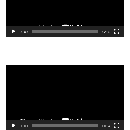
00:00
02:39
Velibor Čolić
Lecteur
vidéo
00:00
00:54