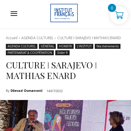
0
Accueil
AGENDA CULTUREL
CULTURE ǀ SARAJEVO ǀ MATHIAS ENARD
AGENDA CULTUREL
GÉNÉRAL
HOMEFR
L'INSTITUT
Nos événements
PARTENARIAT & COOPÉRATION
Slider fr
CULTURE ǀ SARAJEVO ǀ
MATHIAS ENARD
By
Dževad Osmanović
14/07/2022