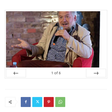
1
of
6
Prev
Next