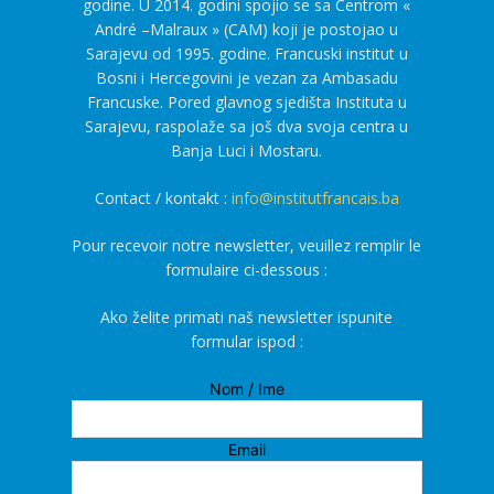
godine. U 2014. godini spojio se sa Centrom «
André –Malraux » (CAM) koji je postojao u
Sarajevu od 1995. godine. Francuski institut u
Bosni i Hercegovini je vezan za Ambasadu
Francuske. Pored glavnog sjedišta Instituta u
Sarajevu, raspolaže sa još dva svoja centra u
Banja Luci i Mostaru.
Contact / kontakt :
info@institutfrancais.ba
Pour recevoir notre newsletter, veuillez remplir le
formulaire ci-dessous :
Ako želite primati naš newsletter ispunite
formular ispod :
Nom / Ime
Email