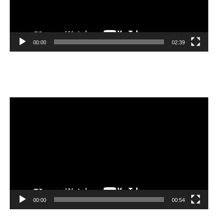
00:00
02:39
Velibor Čolić
Lecteur
vidéo
00:00
00:54