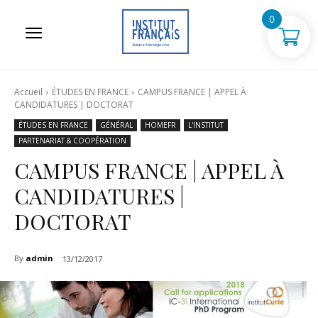
0
Accueil
ÉTUDES EN FRANCE
CAMPUS FRANCE | APPEL À
CANDIDATURES | DOCTORAT
ÉTUDES EN FRANCE
GÉNÉRAL
HOMEFR
L'INSTITUT
PARTENARIAT & COOPÉRATION
CAMPUS FRANCE | APPEL À
CANDIDATURES |
DOCTORAT
By
admin
13/12/2017