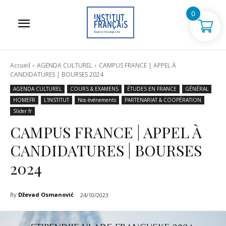
0
Accueil
AGENDA CULTUREL
CAMPUS FRANCE | APPEL À
CANDIDATURES | BOURSES 2024
AGENDA CULTUREL
COURS & EXAMENS
ÉTUDES EN FRANCE
GÉNÉRAL
HOMEFR
L'INSTITUT
Nos événements
PARTENARIAT & COOPÉRATION
Slider fr
CAMPUS FRANCE | APPEL À
CANDIDATURES | BOURSES
2024
By
Dževad Osmanović
24/10/2023