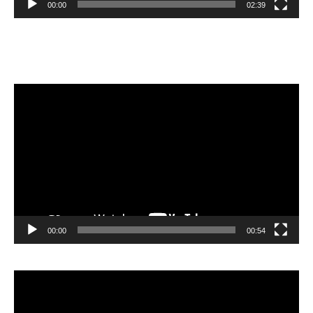
00:00
02:39
Velibor Čolić
Lecteur
vidéo
00:00
00:54
Lecteur
vidéo