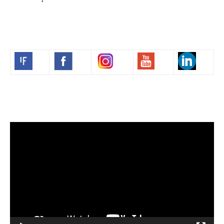
Volim francuski
Lecteur
vidéo