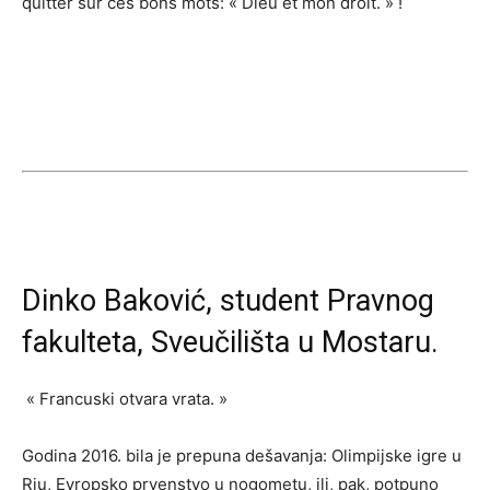
quitter sur ces bons mots: « Dieu et mon droit. » !
Dinko Baković, student Pravnog
fakulteta, Sveučilišta u Mostaru.
« Francuski otvara vrata. »
Godina 2016. bila je prepuna dešavanja: Olimpijske igre u
Riu, Evropsko prvenstvo u nogometu, ili, pak, potpuno