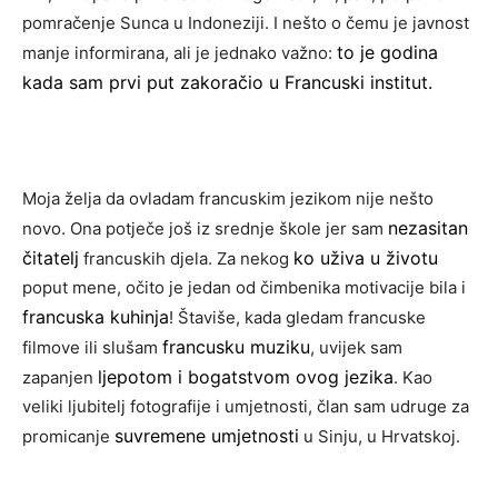
pomračenje Sunca u Indoneziji. I nešto o čemu je javnost
to je godina
manje informirana, ali je jednako važno:
kada sam prvi put zakoračio u Francuski institut.
Moja želja da ovladam francuskim jezikom nije nešto
nezasitan
novo. Ona potječe još iz srednje škole jer sam
čitatelj
ko uživa u životu
francuskih djela. Za nekog
poput mene, očito je jedan od čimbenika motivacije bila i
francuska kuhinja
! Štaviše, kada gledam francuske
francusku muziku
filmove ili slušam
, uvijek sam
ljepotom i bogatstvom ovog jezika
zapanjen
. Kao
veliki ljubitelj fotografije i umjetnosti, član sam udruge za
suvremene umjetnosti
promicanje
u Sinju, u Hrvatskoj.