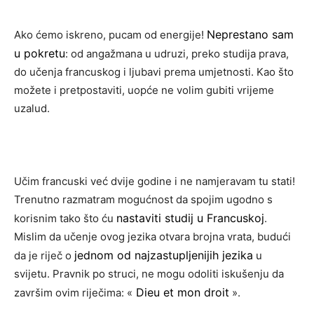
Neprestano sam
Ako ćemo iskreno, pucam od energije!
u pokretu
: od angažmana u udruzi, preko studija prava,
do učenja francuskog i ljubavi prema umjetnosti. Kao što
možete i pretpostaviti, uopće ne volim gubiti vrijeme
uzalud.
Učim francuski već dvije godine i ne namjeravam tu stati!
Trenutno razmatram mogućnost da spojim ugodno s
nastaviti studij u Francuskoj
korisnim tako što ću
.
Mislim da učenje ovog jezika otvara brojna vrata, budući
jednom od najzastupljenijih jezika
da je riječ o
u
svijetu. Pravnik po struci, ne mogu odoliti iskušenju da
Dieu et mon droit
završim ovim riječima: «
».