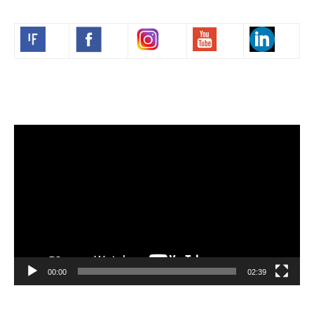
Volim francuski
Lecteur
vidéo
00:00
02:39