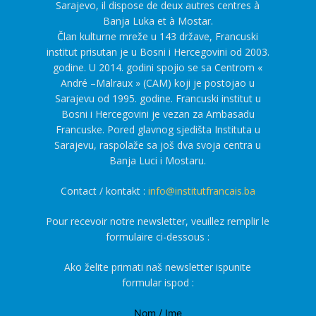
Sarajevo, il dispose de deux autres centres à
Banja Luka et à Mostar.
Član kulturne mreže u 143 države, Francuski
institut prisutan je u Bosni i Hercegovini od 2003.
godine. U 2014. godini spojio se sa Centrom «
André –Malraux » (CAM) koji je postojao u
Sarajevu od 1995. godine. Francuski institut u
Bosni i Hercegovini je vezan za Ambasadu
Francuske. Pored glavnog sjedišta Instituta u
Sarajevu, raspolaže sa još dva svoja centra u
Banja Luci i Mostaru.
Contact / kontakt :
info@institutfrancais.ba
Pour recevoir notre newsletter, veuillez remplir le
formulaire ci-dessous :
Ako želite primati naš newsletter ispunite
formular ispod :
Nom / Ime