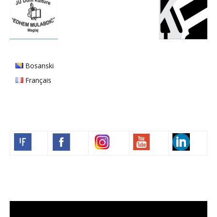
Bosanski
Français
Volim francuski
Lecteur
vidéo