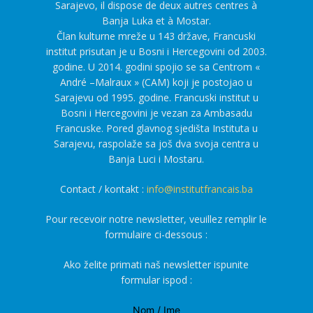
Sarajevo, il dispose de deux autres centres à
Banja Luka et à Mostar.
Član kulturne mreže u 143 države, Francuski
institut prisutan je u Bosni i Hercegovini od 2003.
godine. U 2014. godini spojio se sa Centrom «
André –Malraux » (CAM) koji je postojao u
Sarajevu od 1995. godine. Francuski institut u
Bosni i Hercegovini je vezan za Ambasadu
Francuske. Pored glavnog sjedišta Instituta u
Sarajevu, raspolaže sa još dva svoja centra u
Banja Luci i Mostaru.
Contact / kontakt :
info@institutfrancais.ba
Pour recevoir notre newsletter, veuillez remplir le
formulaire ci-dessous :
Ako želite primati naš newsletter ispunite
formular ispod :
Nom / Ime