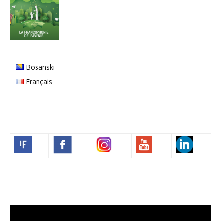
Bosanski
Français
Volim francuski
Lecteur
vidéo