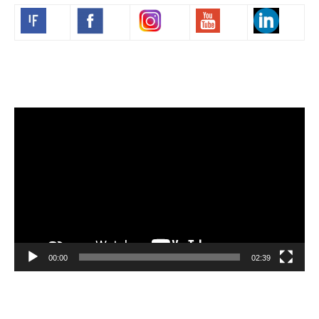
Volim francuski
Lecteur
vidéo
00:00
02:39
Velibor Čolić