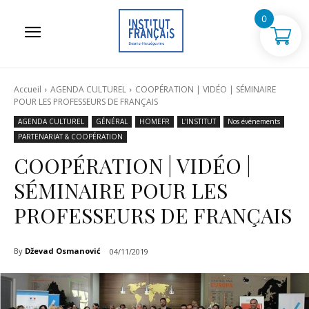
0
Accueil
AGENDA CULTUREL
COOPÉRATION | VIDÉO | SÉMINAIRE
POUR LES PROFESSEURS DE FRANÇAIS
AGENDA CULTUREL
GÉNÉRAL
HOMEFR
L'INSTITUT
Nos événements
PARTENARIAT & COOPÉRATION
COOPÉRATION | VIDÉO |
SÉMINAIRE POUR LES
PROFESSEURS DE FRANÇAIS
By
Dževad Osmanović
04/11/2019