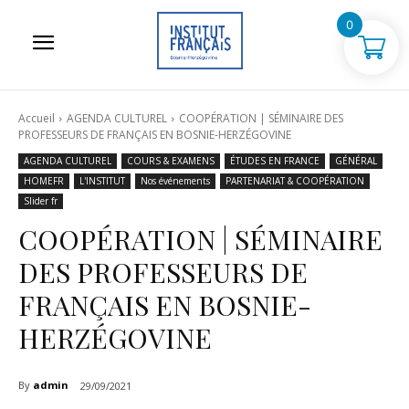
0
Accueil
AGENDA CULTUREL
COOPÉRATION | SÉMINAIRE DES
PROFESSEURS DE FRANÇAIS EN BOSNIE-HERZÉGOVINE
AGENDA CULTUREL
COURS & EXAMENS
ÉTUDES EN FRANCE
GÉNÉRAL
HOMEFR
L'INSTITUT
Nos événements
PARTENARIAT & COOPÉRATION
Slider fr
COOPÉRATION | SÉMINAIRE
DES PROFESSEURS DE
FRANÇAIS EN BOSNIE-
HERZÉGOVINE
By
admin
29/09/2021