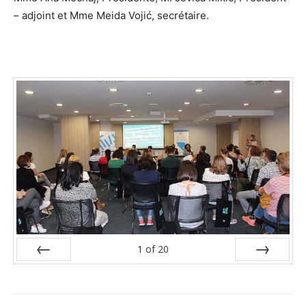
– adjoint et Mme Meida Vojić, secrétaire.
1
of
20
Prev
Next