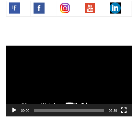
Volim francuski
Lecteur
vidéo
00:00
02:39
Velibor Čolić