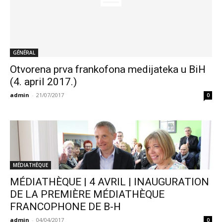
GÉNÉRAL
Otvorena prva frankofona medijateka u BiH
(4. april 2017.)
admin
-
21/07/2017
0
MÉDIATHÈQUE
MÉDIATHÈQUE | 4 AVRIL | INAUGURATION
DE LA PREMIÈRE MÉDIATHÈQUE
FRANCOPHONE DE B-H
admin
-
04/04/2017
0