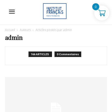
0
Accueil
Auteurs
Articles postés par admin
admin
166 ARTICLES
0 Commentaires