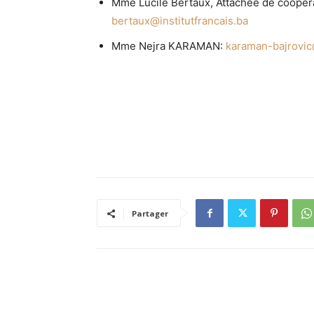
Mme Lucile Bertaux, Attachée de coopérat
bertaux@institutfrancais.ba
Mme Nejra KARAMAN:
karaman-bajrovic
Partager
RELATED ARTICLES