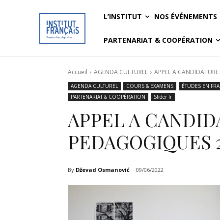
L’INSTITUT
NOS ÉVÉNEMENTS
PARTENARIAT & COOPÉRATION
Accueil
AGENDA CULTUREL
APPEL A CANDIDATURE 
AGENDA CULTUREL
COURS & EXAMENS
ÉTUDES EN FR
PARTENARIAT & COOPÉRATION
Slider fr
APPEL A CANDID
PEDAGOGIQUES 
By
Dževad Osmanović
09/06/2022