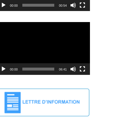
00:00
00:54
cteur
déo
00:00
06:41