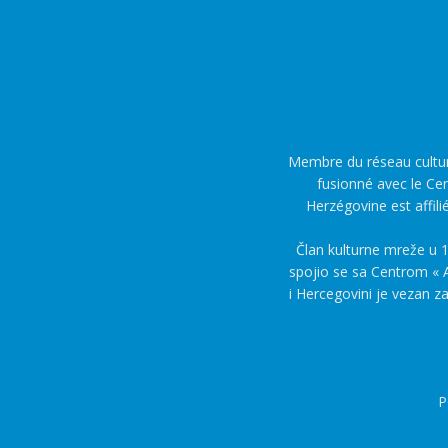
Membre du réseau culture
fusionné avec le Cen
Herzégovine est affili
Član kulturne mreže u 1
spojio se sa Centrom « A
i Hercegovini je vezan z
P