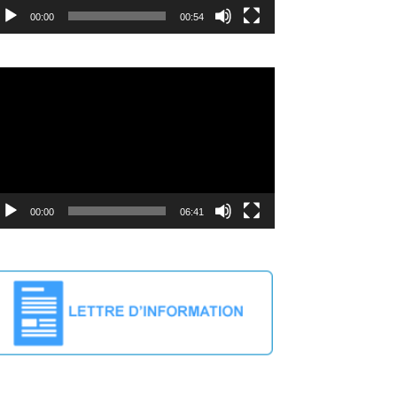
00:00
00:54
cteur
déo
00:00
06:41