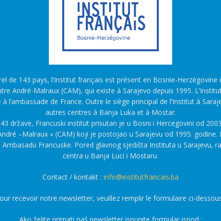
l de 143 pays, l’Institut français est présent en Bosnie-Herzégovine d
tre André-Malraux (CAM), qui existe à Sarajevo depuis 1995. L’Institu
é à l’ambassade de France. Outre le siège principal de l’Institut à Saraj
autres centres à Banja Luka et à Mostar.
43 države, Francuski institut prisutan je u Bosni i Hercegovini od 2003
ndré –Malraux » (CAM) koji je postojao u Sarajevu od 1995. godine. F
a Ambasadu Francuske. Pored glavnog sjedišta Instituta u Sarajevu, r
centra u Banja Luci i Mostaru.
Contact / kontakt :
info@institutfrancais.ba
our recevoir notre newsletter, veuillez remplir le formulaire ci-dessous
Ako želite primati naš newsletter ispunite formular ispod :