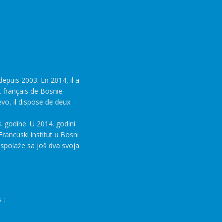
epuis 2003. En 2014, il a
t français de Bosnie-
evo, il dispose de deux
. godine. U 2014. godini
rancuski institut u Bosni
aspolaže sa još dva svoja
 :