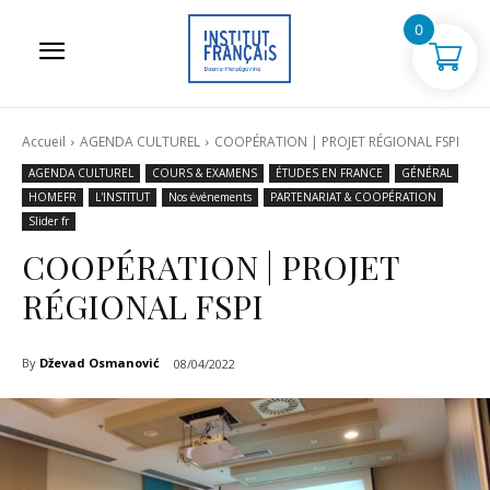
0
Accueil
AGENDA CULTUREL
COOPÉRATION | PROJET RÉGIONAL FSPI
AGENDA CULTUREL
COURS & EXAMENS
ÉTUDES EN FRANCE
GÉNÉRAL
HOMEFR
L'INSTITUT
Nos événements
PARTENARIAT & COOPÉRATION
Slider fr
COOPÉRATION | PROJET
RÉGIONAL FSPI
By
Dževad Osmanović
08/04/2022