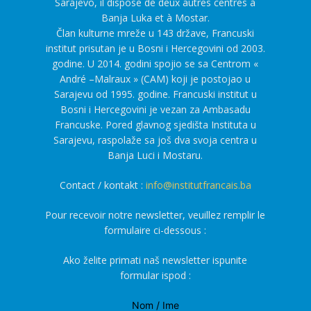
Sarajevo, il dispose de deux autres centres à
Banja Luka et à Mostar.
Član kulturne mreže u 143 države, Francuski
institut prisutan je u Bosni i Hercegovini od 2003.
godine. U 2014. godini spojio se sa Centrom «
André –Malraux » (CAM) koji je postojao u
Sarajevu od 1995. godine. Francuski institut u
Bosni i Hercegovini je vezan za Ambasadu
Francuske. Pored glavnog sjedišta Instituta u
Sarajevu, raspolaže sa još dva svoja centra u
Banja Luci i Mostaru.
Contact / kontakt :
info@institutfrancais.ba
Pour recevoir notre newsletter, veuillez remplir le
formulaire ci-dessous :
Ako želite primati naš newsletter ispunite
formular ispod :
Nom / Ime