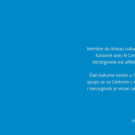
Membre du réseau culture
fusionné avec le Cen
Herzégovine est affili
Član kulturne mreže u 1
spojio se sa Centrom « A
i Hercegovini je vezan z
P