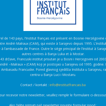
l de 143 pays, l’Institut français est présent en Bosnie-Herzégovine d
tre André-Malraux (CAM), qui existe à Sarajevo depuis 1995. L’Institu
é à l’ambassade de France. Outre le siège principal de l’Institut à Saraj
autres centres à Banja Luka et à Mostar.
43 države, Francuski institut prisutan je u Bosni i Hercegovini od 2003
ndré –Malraux » (CAM) koji je postojao u Sarajevu od 1995. godine. F
a Ambasadu Francuske. Pored glavnog sjedišta Instituta u Sarajevu, r
centra u Banja Luci i Mostaru.
Contact / kontakt :
info@institutfrancais.ba
our recevoir notre newsletter, veuillez remplir le formulaire ci-dessous
Ako želite primati naš newsletter ispunite formular ispod :