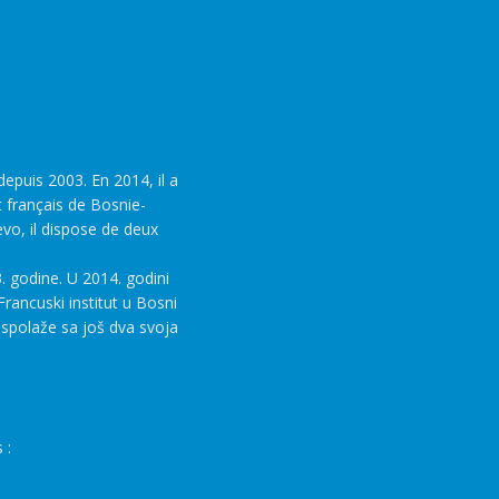
epuis 2003. En 2014, il a
t français de Bosnie-
evo, il dispose de deux
. godine. U 2014. godini
rancuski institut u Bosni
aspolaže sa još dva svoja
 :