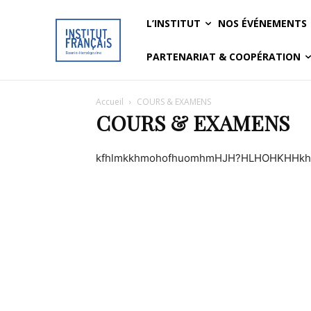
L’INSTITUT
NOS ÉVÉNEMENTS
PARTENARIAT & COOPÉRATION
Accueil
COURS & EXAMENS
COURS & EXAMENS
kfhlmkkhmohofhuomhmHJH?HLHOHKHHkho