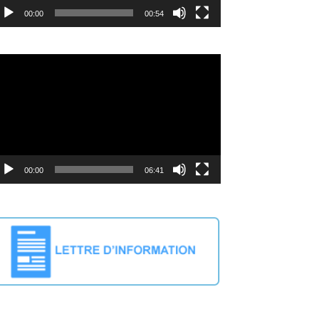
00:00
00:54
cteur
déo
00:00
06:41