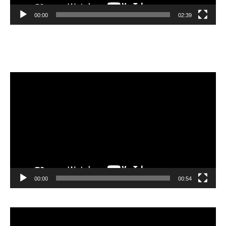
00:00
02:39
Velibor Čolić
Lecteur
vidéo
00:00
00:54
Lecteur
vidéo