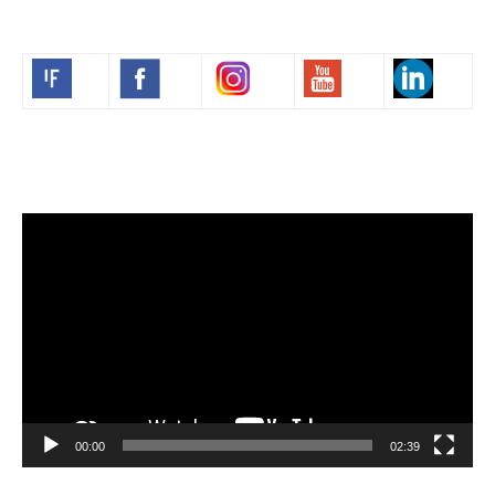
Volim francuski
Lecteur
vidéo
00:00
02:39