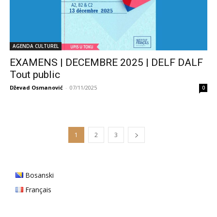
AGENDA CULTUREL
EXAMENS | DECEMBRE 2025 | DELF DALF
Tout public
Dževad Osmanović
-
07/11/2025
0
1
2
3
Bosanski
Français