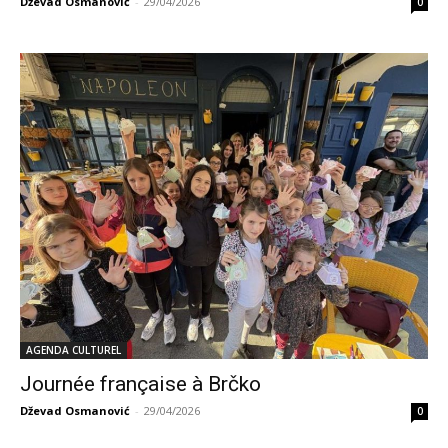
Dževad Osmanović
-
29/04/2026
0
AGENDA CULTUREL
Journée française à Brčko
Dževad Osmanović
-
29/04/2026
0