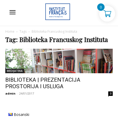
0
Home
Tags
Biblioteka Francuskog Instituta
Tag: Biblioteka Francuskog Instituta
MEDIJATEKA
BIBLIOTEKA | PREZENTACIJA
PROSTORIJA I USLUGA
admin
-
24/01/2017
0
Bosanski