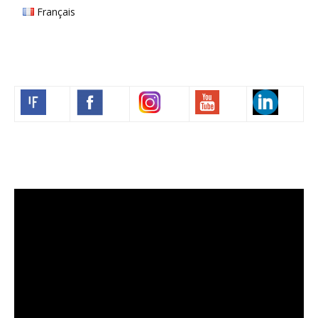
Français
Volim francuski
Video
Player