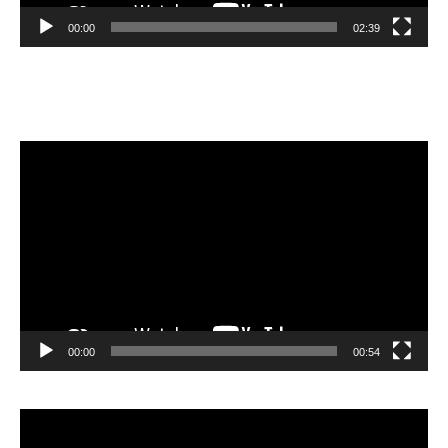
00:00
02:39
Velibor Čolić
Video
Player
00:00
00:54
Video
Player