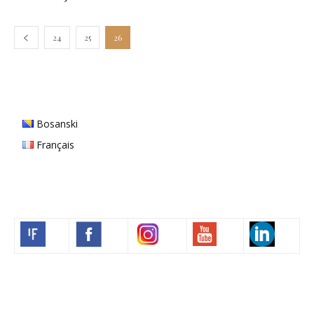
24
25
26
Bosanski
Français
Volim francuski