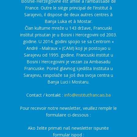
Bosnie-Herzégovine est affilié à l’ambassade de
France. Outre le siège principal de l’Institut à
Sarajevo, il dispose de deux autres centres à
Banja Luka et à Mostar.
Član kulturne mreže u 143 države, Francuski
institut prisutan je u Bosni i Hercegovini od 2003.
godine. U 2014. godini spojio se sa Centrom «
André –Malraux » (CAM) koji je postojao u
Sarajevu od 1995. godine. Francuski institut u
Bosni i Hercegovini je vezan za Ambasadu
Francuske. Pored glavnog sjedišta Instituta u
Sarajevu, raspolaže sa još dva svoja centra u
Banja Luci i Mostaru.
Contact / kontakt :
info@institutfrancais.ba
Pour recevoir notre newsletter, veuillez remplir le
formulaire ci-dessous :
Ako želite primati naš newsletter ispunite
formular ispod :