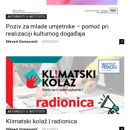
AKTIVNOSTI U INSTITUTU
Poziv za mlade umjetnike – pomoć pri
realizaciji kulturnog događaja
Dževad Osmanović
-
04/02/2026
0
AKTIVNOSTI U INSTITUTU
Klimatski kolaž | radionica
Dževad Osmanović
-
29/12/2025
0