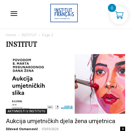
0
Home
INSTITUT
Page 2
INSTITUT
AKTIVNOSTI U INSTITUTU
Aukcija umjetničkih djela žena umjetnica
Dževad Osmanović
-
05/03/2026
0