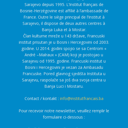
Sarajevo depuis 1995. L’Institut français de
Bosnie-Herzégovine est affilié à l’ambassade de
France. Outre le siège principal de l’Institut à
Sarajevo, il dispose de deux autres centres à
Banja Luka et à Mostar.
Član kulturne mreže u 143 države, Francuski
institut prisutan je u Bosni i Hercegovini od 2003.
godine. U 2014. godini spojio se sa Centrom «
André –Malraux » (CAM) koji je postojao u
Sarajevu od 1995. godine. Francuski institut u
Bosni i Hercegovini je vezan za Ambasadu
Francuske. Pored glavnog sjedišta Instituta u
Sarajevu, raspolaže sa još dva svoja centra u
Banja Luci i Mostaru.
Contact / kontakt :
info@institutfrancais.ba
Pour recevoir notre newsletter, veuillez remplir le
formulaire ci-dessous :