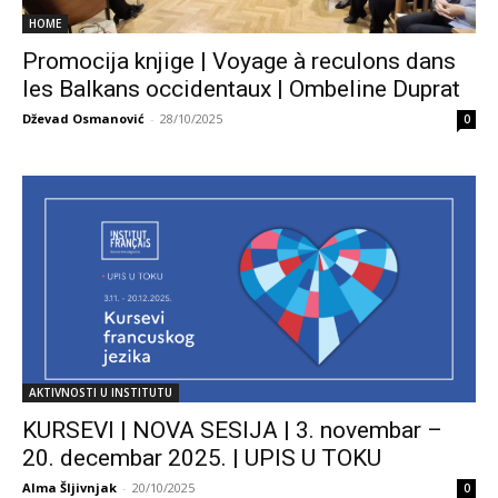
HOME
Promocija knjige | Voyage à reculons dans
les Balkans occidentaux | Ombeline Duprat
Dževad Osmanović
-
28/10/2025
0
AKTIVNOSTI U INSTITUTU
KURSEVI | NOVA SESIJA | 3. novembar –
20. decembar 2025. | UPIS U TOKU
Alma Šljivnjak
-
20/10/2025
0