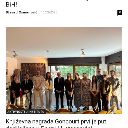
BiH!
Dževad Osmanović
-
10/09/2025
0
AKTIVNOSTI U INSTITUTU
Književna nagrada Goncourt prvi je put