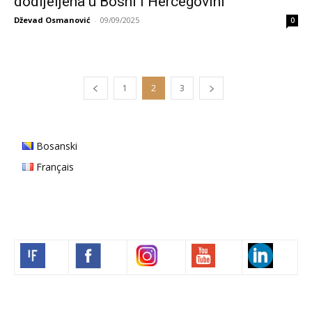
dodijeljena u Bosni i Hercegovini
Dževad Osmanović
-
09/09/2025
0
1
2
3
Bosanski
Français