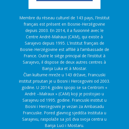
Membre du réseau culturel de 143 pays, l’Institut
français est présent en Bosnie-Herzégovine
depuis 2003. En 2014, il a fusionné avec le
Centre André-Malraux (CAM), qui existe à
Sarajevo depuis 1995. L’Institut français de
Bosnie-Herzégovine est affilié à l’ambassade de
France. Outre le siège principal de l’Institut à
Sarajevo, il dispose de deux autres centres à
Banja Luka et à Mostar.
Član kulturne mreže u 143 države, Francuski
institut prisutan je u Bosni i Hercegovini od 2003.
godine. U 2014. godini spojio se sa Centrom «
André –Malraux » (CAM) koji je postojao u
Sarajevu od 1995. godine. Francuski institut u
Bosni i Hercegovini je vezan za Ambasadu
Francuske. Pored glavnog sjedišta Instituta u
Sarajevu, raspolaže sa još dva svoja centra u
Banja Luci i Mostaru.