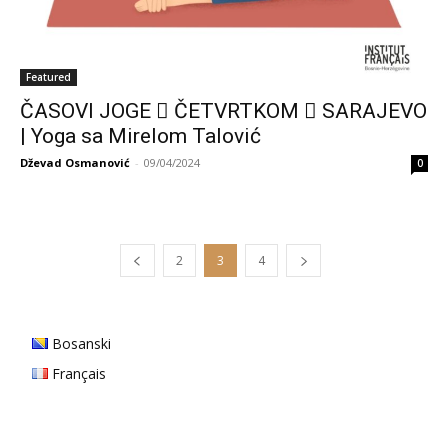
Featured
ČASOVI JOGE ⃒ ČETVRTKOM ⃒ SARAJEVO
| Yoga sa Mirelom Talović
Dževad Osmanović
-
09/04/2024
0
2
3
4
Bosanski
Français