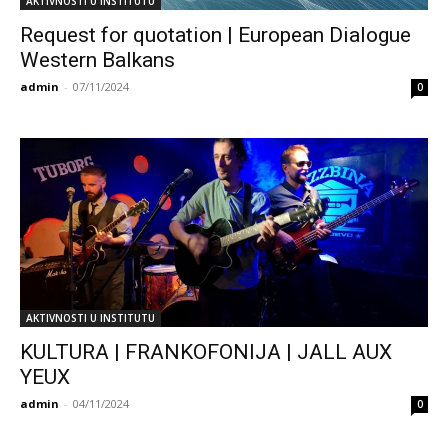
AKTIVNOSTI U INSTITUTU
Request for quotation | European Dialogue
Western Balkans
admin
-
07/11/2024
0
AKTIVNOSTI U INSTITUTU
KULTURA | FRANKOFONIJA | JALL AUX
YEUX
admin
-
04/11/2024
0