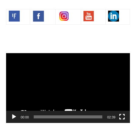
Volim francuski
Video
Player
00:00
02:39